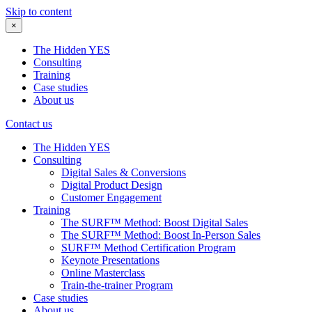
Skip to content
×
The Hidden YES
Consulting
Training
Case studies
About us
Contact us
The Hidden YES
Consulting
Digital Sales & Conversions
Digital Product Design
Customer Engagement
Training
The SURF™ Method: Boost Digital Sales
The SURF™ Method: Boost In-Person Sales
SURF™ Method Certification Program
Keynote Presentations
Online Masterclass
Train-the-trainer Program
Case studies
About us